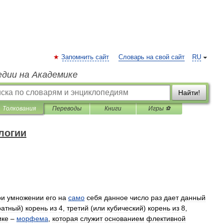
Запомнить сайт
Словарь на свой сайт
RU
едии на Академике
Найти!
Толкования
Переводы
Книги
Игры ⚽
логии
ри
умножении
его
на
само
себя
данное
число
раз
дает
данный
ратный
)
корень
из
4
,
третий
(
или
кубический
)
корень
из
8
,
ике
–
морфема
,
которая
служит
основанием
флективной