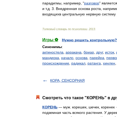
парадигмы
,
например
, "
разговор
"
являетс
и
т
.
д
.
3
.
Внедренная
основа
роста
,
наприм
входящихв
центральную
нервную
систему
Толковый
словарь
по
психологии
.
2013
.
Игры ⚽
Нужно решить контрольную?
Синонимы
:
актиностела
,
арракача
,
бриар
,
друг
,
исток
,
мандиока
,
начало
,
основа
,
парейра
,
перво
происхождение
,
радикал
,
ратанга
,
хинлен
КОРА, СЕНСОРНАЯ
Смотреть что такое "КОРЕНЬ" в др
КОРЕНЬ
— муж. корешек, шечек, коренек 
подземная часть всякого растения. У дере