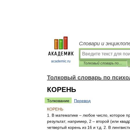
Словари и энциклоп
academic.ru
Толковый словарь по психологии
Толковый словарь по психо
КОРЕНЬ
Толкование
Перевод
КОРЕНЬ
1
.
В
математике
–
любое
число
,
которое
п
результат
;
например
,
2
–
второй
(
или
квад
четвертый
корень
из
16
и
т
.
д
.
2
.
В
лингвист