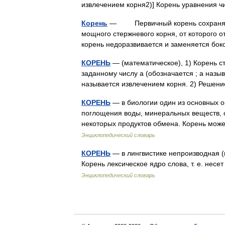
извлечением корня2)] Корень уравнения 
Корень
— Первичный корень сохраняется
мощного стержневого корня, от которого о
корень недоразвивается и заменяется б
КОРЕНЬ
— (математическое), 1) Корень ст
заданному числу a (обозначается ; a наз
называется извлечением корня. 2) Реше
КОРЕНЬ
— в биологии один из основных о
поглощения воды, минеральных веществ, с
некоторых продуктов обмена. Корень мо
Энциклопедический словарь
КОРЕНЬ
— в лингвистике непроизводная (
Корень лексическое ядро слова, т. е. не
Энциклопедический словарь