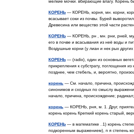
мелкие мочки. вбирающие влагу. Корень
КОРЕНЬ
— КОРЕНЬ, корня, мн. корни, корн
всасывает соки из почвы. Бурей выворотило
Древесина или вещество этой части раст
КОРЕНЬ
— КОРЕНЬ, рн , мн. рни, рней, м
его в почве и всасывания из неё воды и п
Воздушные корни (у лиан и нек рых друг
КОРЕНЬ
— (radix), один из основных вег
прикрепления к субстрату, поглощения из н
позднее, чем стебель, и, вероятно, про
корень
— См. начало, причина, происхожде
синонимов и сходных по смыслу выражений.
начало, причина, происхождение; радика
корень
— КОРЕНЬ, рня, м. 1. Друг, прияте
корень корень Крепкий корень старый, ве
КОРЕНЬ
— в математике ..1) корень степе
подкоренным выражением), n я степень кот