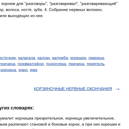
я
корнем
для
"
разговоры
", "
разговаривал
", "
разговаривающий
"
ер
,
волоса
,
ногтя
,
зуба
.
4
.
Собрание
нервных
волокон
,
или
выходящих
из
нее
.
источник
,
калагала
,
калган
,
калумба
,
корешок
,
лакрица
,
причина
,
пневматофор
,
подоплека
,
причина
,
приятель
,
,
хренина
,
ядро
,
яме
КОРЗИНОЧНЫЕ НЕРВНЫЕ ОКОНЧАНИЯ
угих словарях:
·умалит. корнишка презрительное, корнища увеличительное,
вьев различают становой и боковые корни, а при них корешки и