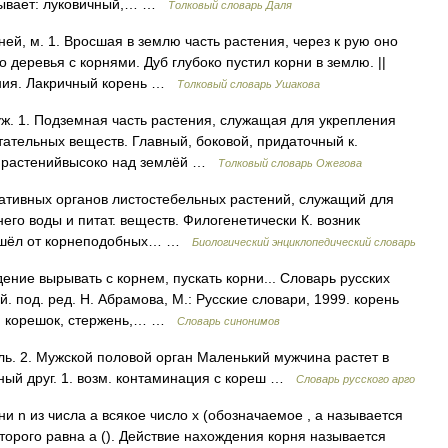
 бывает: луковичный,… …
Толковый словарь Даля
ей, м. 1. Вросшая в землю часть растения, через к рую оно
 деревья с корнями. Дуб глубоко пустил корни в землю. ||
ения. Лакричный корень …
Толковый словарь Ушакова
уж. 1. Подземная часть растения, служащая для укрепления
итательных веществ. Главный, боковой, придаточный к.
их растенийвысоко над землёй …
Толковый словарь Ожегова
етативных органов листостебельных растений, служащий для
его воды и питат. веществ. Филогенетически К. возник
изошёл от корнеподобных… …
Биологический энциклопедический словарь
ние вырывать с корнем, пускать корни... Словарь русских
 под. ред. Н. Абрамова, М.: Русские словари, 1999. корень
л; корешок, стержень,… …
Словарь синонимов
ль. 2. Мужской половой орган Маленький мужчина растет в
рный друг. 1. возм. контаминация с кореш …
Словарь русского арго
ни n из числа a всякое число x (обозначаемое , a называется
орого равна a (). Действие нахождения корня называется