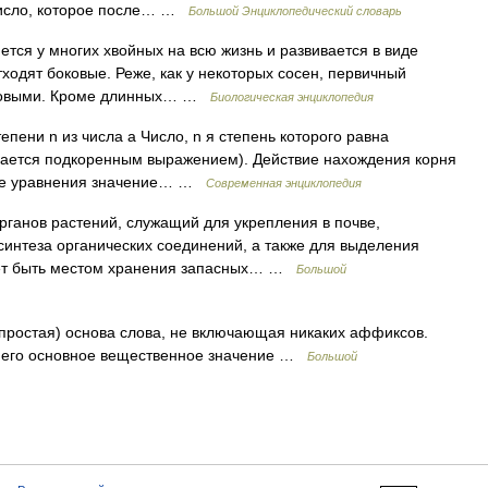
число, которое после… …
Большой Энциклопедический словарь
 у многих хвойных на всю жизнь и развивается в виде
тходят боковые. Реже, как у некоторых сосен, первичный
оковыми. Кроме длинных… …
Биологическая энциклопедия
епени n из числа a Число, n я степень которого равна
ывается подкоренным выражением). Действие нахождения корня
ние уравнения значение… …
Современная энциклопедия
рганов растений, служащий для укрепления в почве,
интеза органических соединений, а также для выделения
жет быть местом хранения запасных… …
Большой
простая) основа слова, не включающая никаких аффиксов.
сет его основное вещественное значение …
Большой